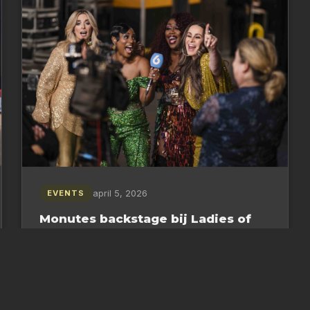
april 5, 2026
EVENTS
Monutes backstage bij Ladies of
Soul in de Ziggo Dome
Ladies of Soul Ziggo Dome video en fotografie
backstage Dit weekend is Monutes aanwezig bij
de concerten van Ladies of Soul in de Ziggo…