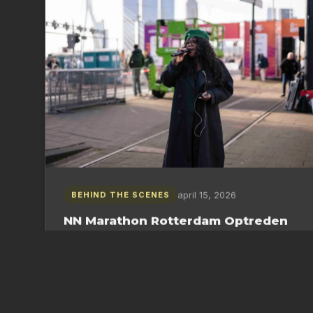
april 15, 2026
BEHIND THE SCENES
NN Marathon Rotterdam Optreden
– Berget Lewis zingt live | Monutes
Tienduizenden lopers, een bruisende Coolsingel
en de energie van een van Europa’s grootste
hardloopevenementen. En dan klinkt ze. Berget
Lewis. Haar stem vult de…