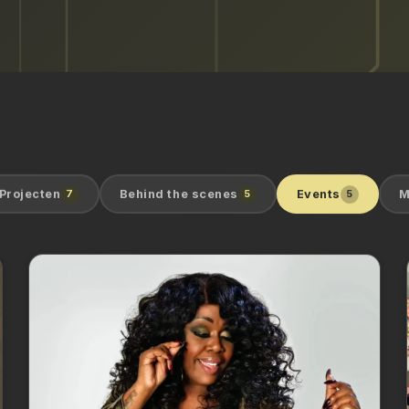
OG
Projecten
7
Behind the scenes
5
Events
5
M