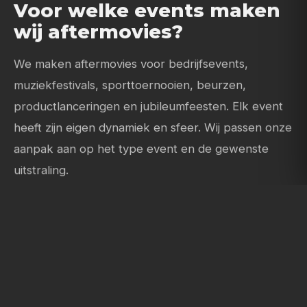
Voor welke events maken
wij aftermovies?
We maken aftermovies voor bedrijfsevents,
muziekfestivals, sporttoernooien, beurzen,
productlanceringen en jubileumfeesten. Elk event
heeft zijn eigen dynamiek en sfeer. Wij passen onze
aanpak aan op het type event en de gewenste
uitstraling.
Wil je jouw volgende event onvergetelijk maken?
Bekijk ons
portfolio
voor voorbeelden van eerder
gemaakte aftermovies. Geef je event de nazorg die
het verdient en
neem contact op
voor een
vrijblijvend gesprek. Meer informatie vind je op