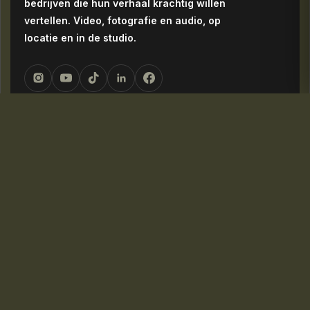
bedrijven die hun verhaal krachtig willen
vertellen. Video, fotografie en audio, op
locatie en in de studio.
NAVIGATIE
Home
Over ons
Diensten
Portfolio
Blog
Contact
DIENSTEN
Monutes Media