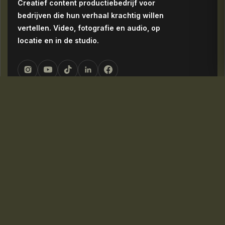
Creatief content productiebedrijf voor
bedrijven die hun verhaal krachtig willen
vertellen. Video, fotografie en audio, op
locatie en in de studio.
NAVIGATIE
Home
Over ons
Diensten
Portfolio
Blog
Contact
DIENSTEN