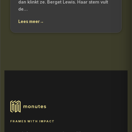
dan klinkt ze. Berget Lewis. Haar stem vult
de…
Lees meer
→
FRAMES WITH IMPACT