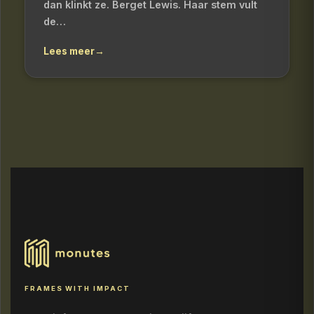
dan klinkt ze. Berget Lewis. Haar stem vult
de…
Lees meer
→
FRAMES WITH IMPACT