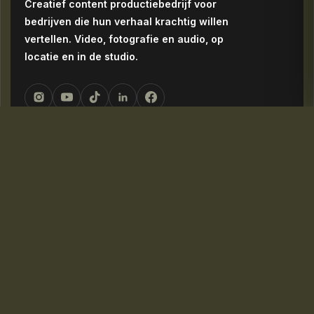
Creatief content productiebedrijf voor
bedrijven die hun verhaal krachtig willen
vertellen. Video, fotografie en audio, op
locatie en in de studio.
NAVIGATIE
Home
Over ons
Diensten
Portfolio
Blog
Contact
DIENSTEN