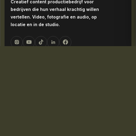
Creatief content productiebedrijf voor
bedrijven die hun verhaal krachtig willen
vertellen. Video, fotografie en audio, op
locatie en in de studio.
NAVIGATIE
Home
Over ons
Diensten
Portfolio
Blog
Contact
DIENSTEN