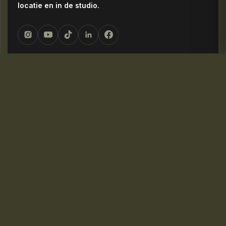
locatie en in de studio.
NAVIGATIE
Home
Over ons
Diensten
Portfolio
Blog
Contact
DIENSTEN
Monutes Media
Monutes Studio
Reels by Niels