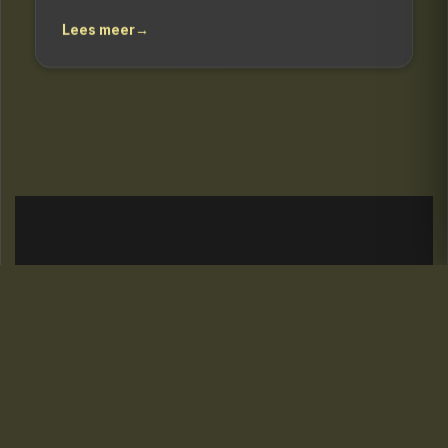
Lees meer
→
FRAMES WITH IMPACT
Creatief content productiebedrijf voor
bedrijven die hun verhaal krachtig willen